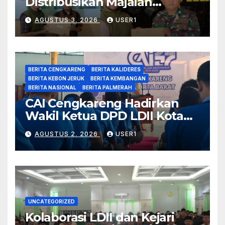
Distribusikan Majalah
Nuansa kepada
AGUSTUS 3, 2026
USER1
Forkopimcam dan Tokoh
Agama
BERITA CENGKARENG
BERITA KALIDERES
BERITA KEBON JERUK
BERITA KEMBANGAN
BERITA NASIONAL
BERITA PALMERAH
CAI Cengkareng Hadirkan
Wakil Ketua DPD LDII Kota
Jakarta Barat
AGUSTUS 2, 2026
USER1
UNCATEGORIZED
Kolaborasi LDII dan Kejari