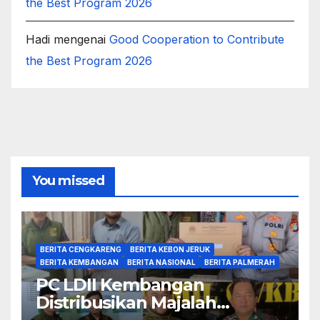
the Best Program 2026
Hadi
mengenai
Good Cooperation to Contribute
the Best Program 2026
You missed
BERITA CENGKARENG
BERITA KEBON JERUK
BERITA KEMBANGAN
BERITA NASIONAL
BERITA PALMERAH
PC LDII Kembangan
Distribusikan Majalah