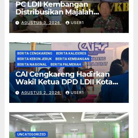
PC LDII Kembangan
Distribusikan Majalah
Nuansa kepada
AGUSTUS 3, 2026
USER1
Forkopimcam dan Tokoh
Agama
BERITA CENGKARENG
BERITA KALIDERES
BERITA KEBON JERUK
BERITA KEMBANGAN
BERITA NASIONAL
BERITA PALMERAH
CAI Cengkareng Hadirkan
Wakil Ketua DPD LDII Kota
Jakarta Barat
AGUSTUS 2, 2026
USER1
UNCATEGORIZED