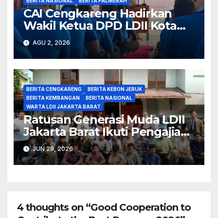
BERITA NASIONAL
BERITA PALMERAH
CAI Cengkareng Hadirkan
Wakil Ketua DPD LDII Kota
Jakarta Barat
AGU 2, 2026
BERITA CENGKARENG
BERITA KEBON JERUK
BERITA KEMBANGAN
BERITA NASIONAL
WARTA LDII JAKARTA BARAT
Ratusan Generasi Muda LDII
Jakarta Barat Ikuti Pengajian
Liburan Sekolah dan
JUN 29, 2026
Penerapan Karakter
4 thoughts on “Good Cooperation to