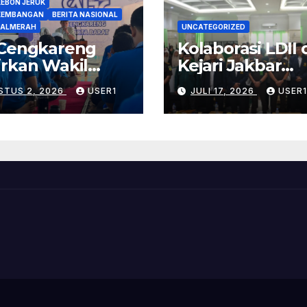
KEBON JERUK
 KEMBANGAN
BERITA NASIONAL
 PALMERAH
UNCATEGORIZED
 Cengkareng
Kolaborasi LDII
rkan Wakil
Kejari Jakbar
ua DPD LDII
Edukasi Santri
STUS 2, 2026
USER1
JULI 17, 2026
USER1
 Jakarta Barat
Pondok Pesant